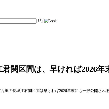
?
泊
君関区間は、早ければ2026
、北京万里の長城江君関区間は早ければ2026年末にも一般公開