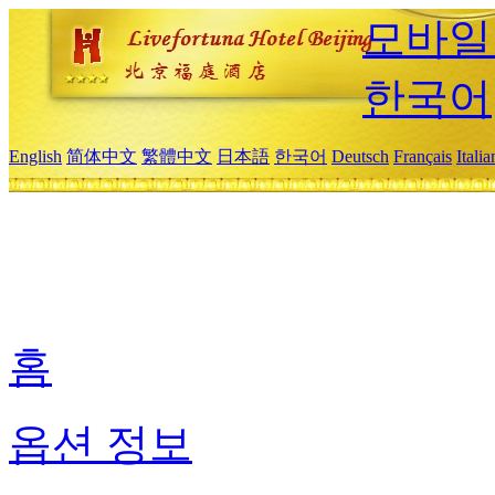
모바일
한국어
English
简体中文
繁體中文
日本語
한국어
Deutsch
Français
Itali
홈
옵션 정보