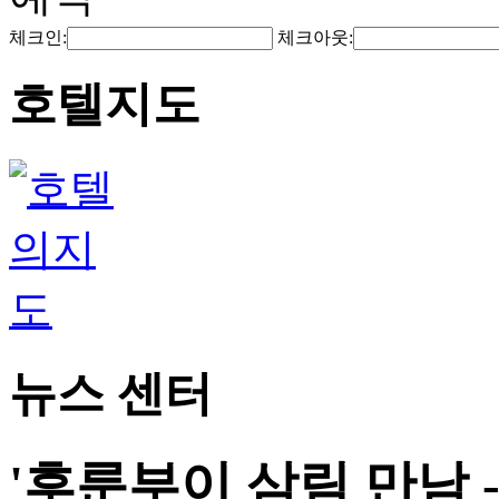
체크인:
체크아웃:
호텔지도
뉴스 센터
'후룬부이 삼림 만남 