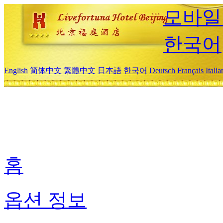
모바일
한국어
English
简体中文
繁體中文
日本語
한국어
Deutsch
Français
Itali
홈
옵션 정보