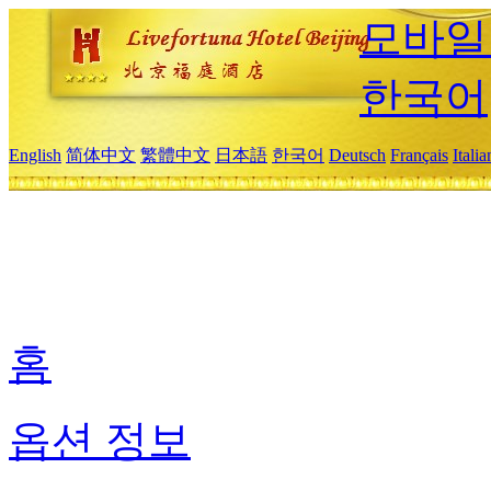
모바일
한국어
English
简体中文
繁體中文
日本語
한국어
Deutsch
Français
Itali
홈
옵션 정보