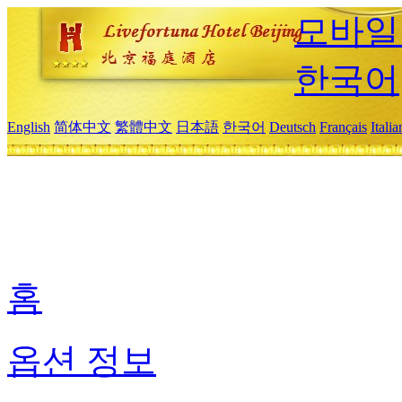
모바일
한국어
English
简体中文
繁體中文
日本語
한국어
Deutsch
Français
Itali
홈
옵션 정보