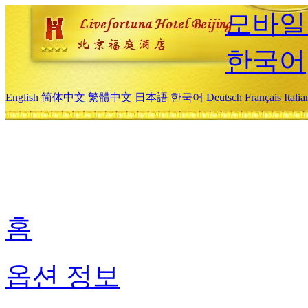
모바일
한국어
English
简体中文
繁體中文
日本語
한국어
Deutsch
Français
Itali
홈
옵션 정보