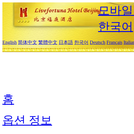
모바일
한국어
English
简体中文
繁體中文
日本語
한국어
Deutsch
Français
Itali
홈
옵션 정보