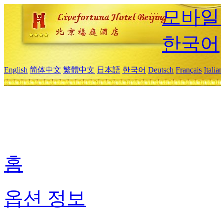
모바일
한국어
English
简体中文
繁體中文
日本語
한국어
Deutsch
Français
Itali
홈
옵션 정보