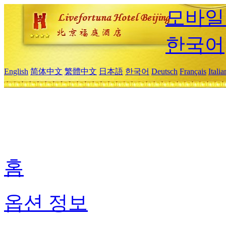
모바일
한국어
English
简体中文
繁體中文
日本語
한국어
Deutsch
Français
Itali
홈
옵션 정보