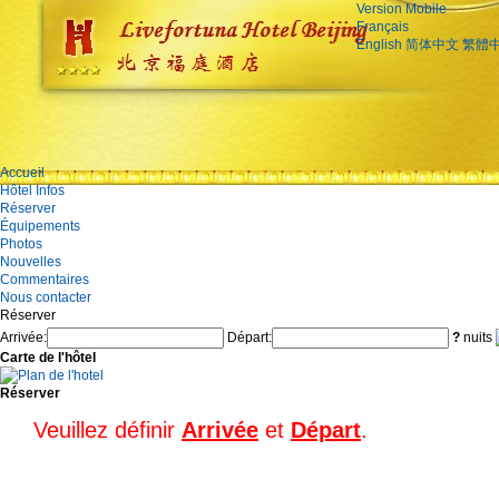
Version Mobile
Français
English
简体中文
繁體
Accueil
Hôtel Infos
Réserver
Équipements
Photos
Nouvelles
Commentaires
Nous contacter
Réserver
Arrivée:
Départ:
?
nuits
Carte de l'hôtel
Réserver
Veuillez définir
Arrivée
et
Départ
.