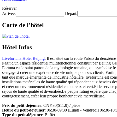
Réserver
Arrivée:
Départ:
Carte de l'hôtel
Hôtel Infos
Livefortuna Hotel Beijing
, Il est situé sur la route Yabao du deuxième 
s'agit d'un espace résidentiel multifonctionnel construit par Beijing
Fortuna est le saint patron de la mythologie romaine, qui symbolise le 
s'engage à créer une expérience de vie unique pour ses clients, Fortin
tant que marque émergente de l'industrie hôtelière, livefortuna est co
installations matérielles de haute qualité qui répondent aux besoins des 
et créer un environnement résidentiel chaleureux et vert.Et le service 
séjour de haute qualité et diversifiée.Le peuple futing espère que chaque
courageusement, créer leur propre bonheur et vie merveilleuse.
Prix du petit-déjeuner
: CNY80($11.9) / pièce
Heure du petit-déjeuner
: 06:30-09:30 [Lundi - Vendredi] 06:30-10
Type du petit-déjeuner
: Buffet