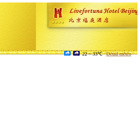
22 ~ 33℃
Détail météo