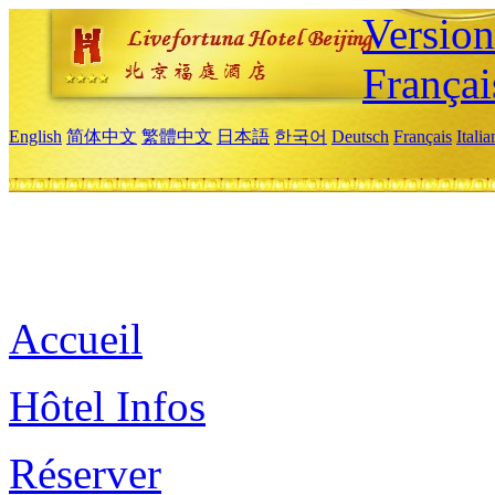
Versio
Françai
English
简体中文
繁體中文
日本語
한국어
Deutsch
Français
Itali
Accueil
Hôtel Infos
Réserver