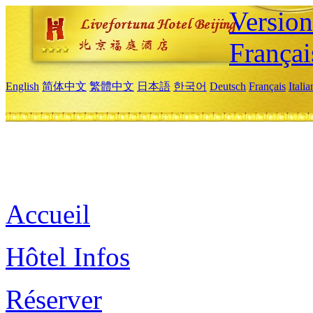
Versio
Françai
English
简体中文
繁體中文
日本語
한국어
Deutsch
Français
Itali
Accueil
Hôtel Infos
Réserver