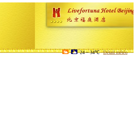
24 ~ 34℃
Détail météo