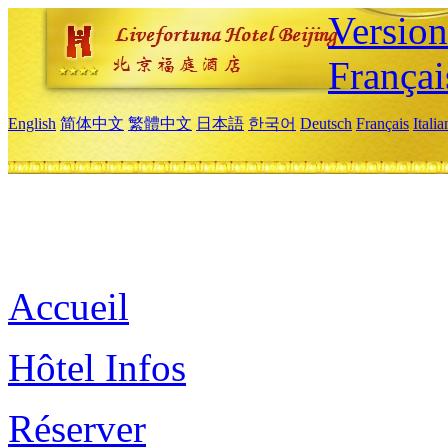
Versio
Françai
English
简体中文
繁體中文
日本語
한국어
Deutsch
Français
Itali
Accueil
Hôtel Infos
Réserver