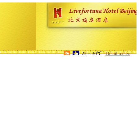
22 ~ 30℃
Détail météo