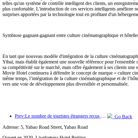
telles qu'un système de contrôle intelligent des clients, un enregistre
plus confortable. L'introduction de ces services intelligents améliore n
surprises apportées par la technologie tout en profitant d'un hébergeme
Symbiose gagnant-gagnant entre culture cinématographique et hôtelle
En tant que nouveau modèle d'intégration de la culture cinématographi
Yibai, mais établit également une nouvelle référence pour l'ensemble 
sa compétitivité sur le marché, mais offre également à ses clients une
Movie Hotel continuera à défendre le concept de marque « culture cin
même temps, l’intégration de la culture cinématographique et de l’hôte
vers une voie de développement plus diversifiée et personnalisée.
Prev:Le nombre de touristes étrangers reçus par Jinjiang Hotels (Chine) a augmenté de plus de 9 fois par rapport à l'année précédente
Go Back
Adresse: 5, Yabao Road Street, Yabao Road
Ouvert en 2020, Livefortuna Hotel Beijing.