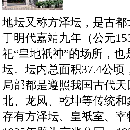
地坛又称方泽坛，是古都
于明代嘉靖九年（公元15
祀“皇地祇神”的场所，
坛。坛内总面积37.4公
局部都是遵照我国古代天
北、龙凤、乾坤等传统和
存有方泽坛、皇祇室、宰