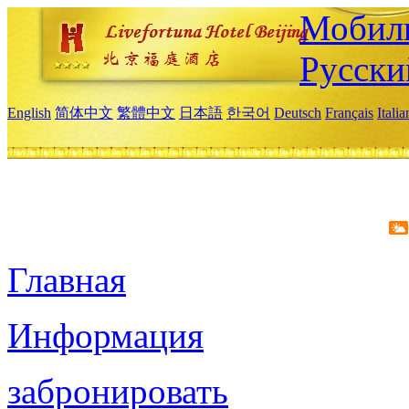
Мобиль
Русски
English
简体中文
繁體中文
日本語
한국어
Deutsch
Français
Itali
Главная
Информация
забронировать