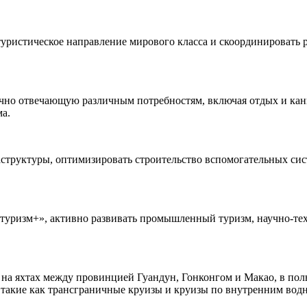
уристическое направление мирового класса и скоординировать р
очно отвечающую различным потребностям, включая отдых и кан
ма.
структуры, оптимизировать строительство вспомогательных сис
уризм+», активно развивать промышленный туризм, научно-техн
а яхтах между провинцией Гуандун, Гонконгом и Макао, в полн
, такие как трансграничные круизы и круизы по внутренним вод