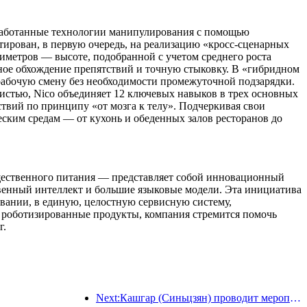
азработанные технологии манипулирования с помощью
тирован, в первую очередь, на реализацию «кросс-сценарных
иметров — высоте, подобранной с учетом среднего роста
ное обхождение препятствий и точную стыковку. В «гибридном
рабочую смену без необходимости промежуточной подзарядки.
истью, Nico объединяет 12 ключевых навыков в трех основных
твий по принципу «от мозга к телу». Подчеркивая свои
ским средам — от кухонь и обеденных залов ресторанов до
общественного питания — представляет собой инновационный
венный интеллект и большие языковые модели. Эта инициатива
вании, в единую, целостную сервисную систему,
 роботизированные продукты, компания стремится помочь
г.
Next:Кашгар (Синьцзян) проводит мероприятие по продвижению туризма с целью содействия межэтническому обмену.