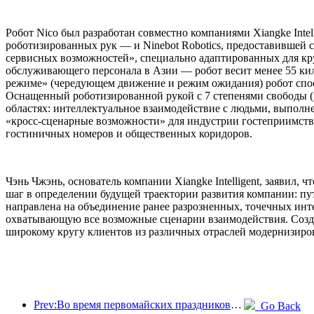
Робот Nico был разработан совместно компаниями Xiangke Int
роботизированных рук — и Ninebot Robotics, предоставившей с
сервисных возможностей», специально адаптированных для кр
обслуживающего персонала в Азии — робот весит менее 55 ки
режиме» (чередующем движение и режим ожидания) робот спосо
Оснащенный роботизированной рукой с 7 степенями свободы (и
областях: интеллектуальное взаимодействие с людьми, выполне
«кросс-сценарные возможности» для индустрии гостеприимства
гостиничных номеров и общественных коридоров.
Чэнь Чжэнь, основатель компании Xiangke Intelligent, заявил
шаг в определении будущей траектории развития компании: п
направлена на объединение ранее разрозненных, точечных ин
охватывающую все возможные сценарии взаимодействия. Созд
широкому кругу клиентов из различных отраслей модернизиров
Prev:Во время первомайских праздников по железной дороге в дельте реки Янцзы было перевезено более 21,38 миллиона пассажиров.
Go Back