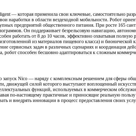
elligent — которая применила свои ключевые, самостоятельно р
вои наработки в области вездеходной мобильности. Робот ориен
упных предприятий общественного питания. При росте 165 сант
лограммов. Он поддерживает безрельсовую навигацию, автоном
бен работать от 8 до 10 часов, эффективно охватывая полную 
зготовленной из материалов пищевого класса) и бионической к
ние сервисных задач в различных сценариях и координация дейс
, робот способен бесшовно адаптироваться к сложным коммерче
, что запуск Nico — наряду с комплексным решением для сферы 
ути, движущей силой которого выступают воплощенный искусст
теллектуальных функций, используемых в коммерческом обслужи
авая по-настоящему практичные и приносящие реальную пользу
ать и внедрять инновации в процесс предоставления своих услу