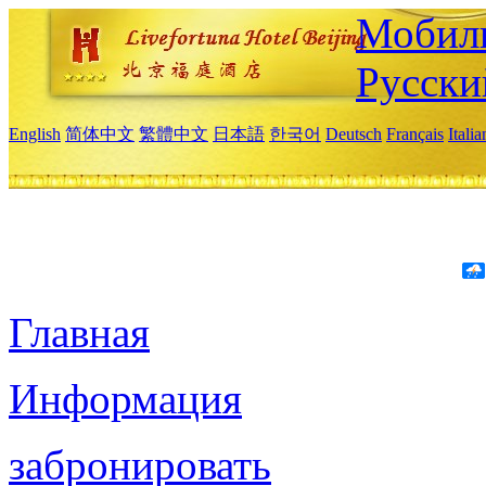
Мобиль
Русски
English
简体中文
繁體中文
日本語
한국어
Deutsch
Français
Itali
Главная
Информация
забронировать