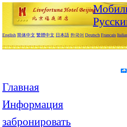
Мобиль
Русски
English
简体中文
繁體中文
日本語
한국어
Deutsch
Français
Itali
Главная
Информация
забронировать