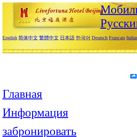
Мобиль
Русски
English
简体中文
繁體中文
日本語
한국어
Deutsch
Français
Itali
Главная
Информация
забронировать