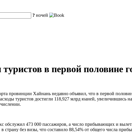
?
ночей
 туристов в первой половине г
порта провинции Хайнань недавно объявил, что в первой полови
 расходы туристов достигли 118,927 млрд юаней, увеличившись н
счислении.
с обслужил 473 000 пассажиров, а число прибывающих и вылета
и в страну без визы, что составило 88,54% от общего числа при