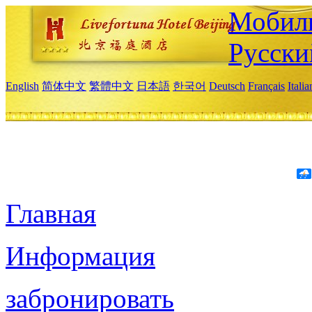
Мобиль
Русски
English
简体中文
繁體中文
日本語
한국어
Deutsch
Français
Itali
Главная
Информация
забронировать