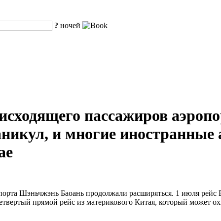
?
ночей
исходящего пассажиров аэроп
каникул, и многие иностранны
ае
рта Шэньчжэнь Баоань продолжали расширяться. 1 июля рейс Em
етвертый прямой рейс из материкового Китая, который может о