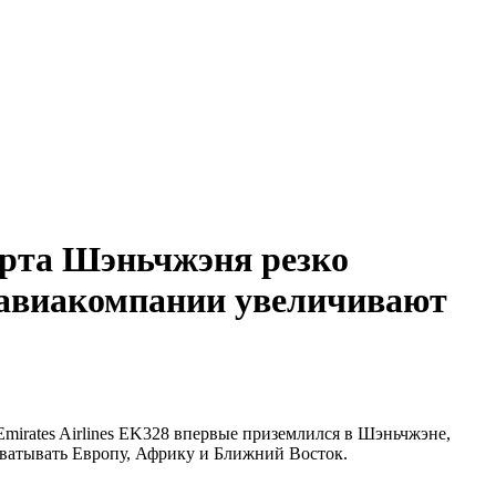
орта Шэньчжэня резко
е авиакомпании увеличивают
irates Airlines EK328 впервые приземлился в Шэньчжэне,
хватывать Европу, Африку и Ближний Восток.