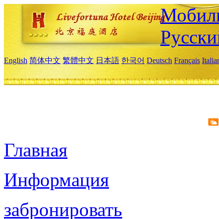
Мобиль
Русски
English
简体中文
繁體中文
日本語
한국어
Deutsch
Français
Itali
Главная
Информация
забронировать