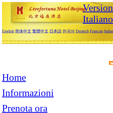
Version
Italiano
English
简体中文
繁體中文
日本語
한국어
Deutsch
Français
Itali
Home
Informazioni
Prenota ora