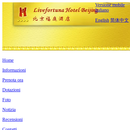
Versione mobile
Italiano
English
简体中文
Home
Informazioni
Prenota ora
Dotazioni
Foto
Notizia
Recensioni
Contatti