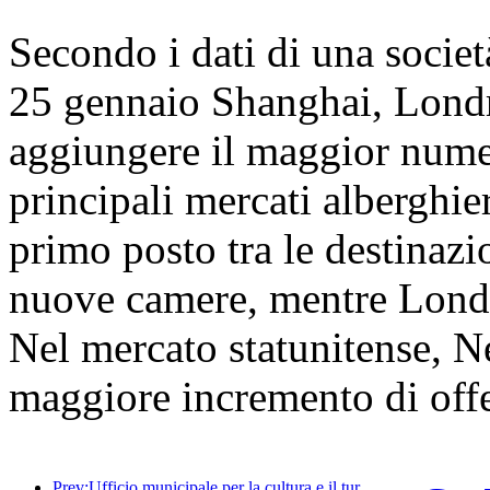
Secondo i dati di una società 
25 gennaio Shanghai, Lond
aggiungere il maggior numer
principali mercati alberghie
primo posto tra le destinazi
nuove camere, mentre Lond
Nel mercato statunitense, Ne
maggiore incremento di off
Prev:Ufficio municipale per la cultura e il turismo di Pechino: nel 2025, Pechino ha accolto 5,48 milioni di turisti in arrivo, con un aumento annuo del 39%.