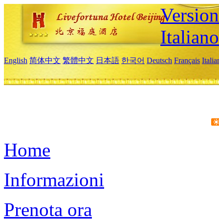
Version
Italiano
English
简体中文
繁體中文
日本語
한국어
Deutsch
Français
Itali
Home
Informazioni
Prenota ora