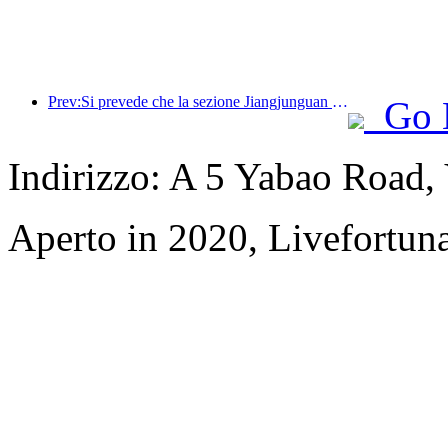
Prev:Si prevede che la sezione Jiangjunguan della Grande Muraglia nel distretto di Pinggu, a Pechino, aprirà al pubblico entro la fine del 2026.
Go 
Indirizzo: A 5 Yabao Road
Aperto in 2020, Livefortuna