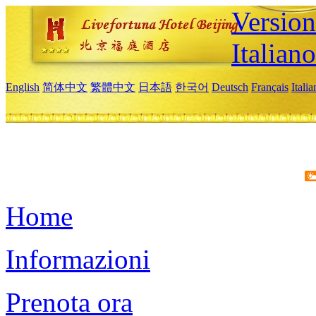
Version
Italiano
English
简体中文
繁體中文
日本語
한국어
Deutsch
Français
Itali
Home
Informazioni
Prenota ora