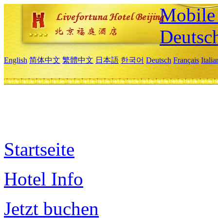
Mobile 
Deutsc
English
简体中文
繁體中文
日本語
한국어
Deutsch
Français
Itali
Startseite
Hotel Info
Jetzt buchen