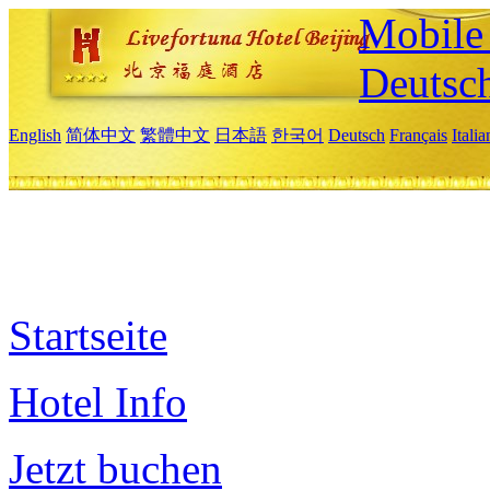
Mobile 
Deutsc
English
简体中文
繁體中文
日本語
한국어
Deutsch
Français
Itali
Startseite
Hotel Info
Jetzt buchen