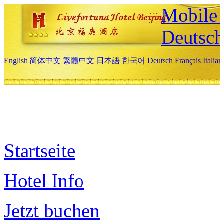
Mobile 
Deutsc
English
简体中文
繁體中文
日本語
한국어
Deutsch
Français
Itali
Startseite
Hotel Info
Jetzt buchen