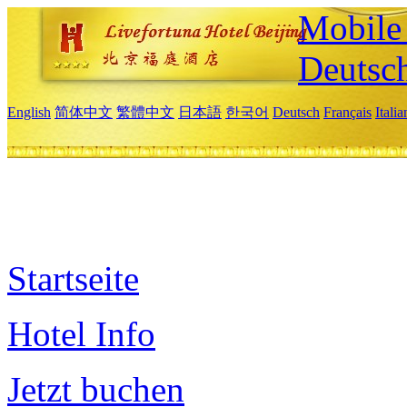
Mobile 
Deutsc
English
简体中文
繁體中文
日本語
한국어
Deutsch
Français
Itali
Startseite
Hotel Info
Jetzt buchen