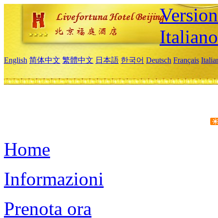
Version
Italiano
English
简体中文
繁體中文
日本語
한국어
Deutsch
Français
Itali
Home
Informazioni
Prenota ora