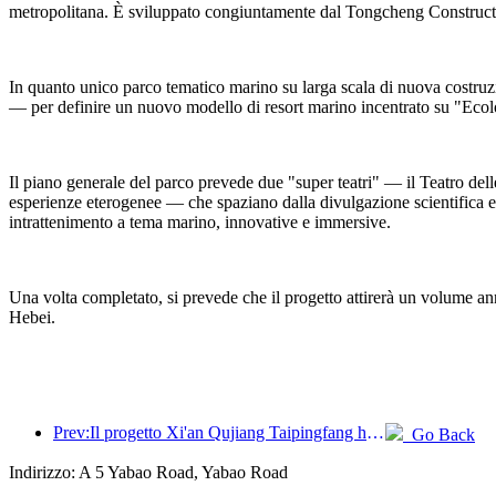
metropolitana. È sviluppato congiuntamente dal Tongcheng Constructi
In quanto unico parco tematico marino su larga scala di nuova costruzio
— per definire un nuovo modello di resort marino incentrato su "Ecol
Il piano generale del parco prevede due "super teatri" — il Teatro dell
esperienze eterogenee — che spaziano dalla divulgazione scientifica e da
intrattenimento a tema marino, innovative e immersive.
Una volta completato, si prevede che il progetto attirerà un volume ann
Hebei.
Prev:Il progetto Xi'an Qujiang Taipingfang ha ufficialmente preso il via, con un'area edificabile totale di 137.000 metri quadrati.
Go Back
Indirizzo: A 5 Yabao Road, Yabao Road