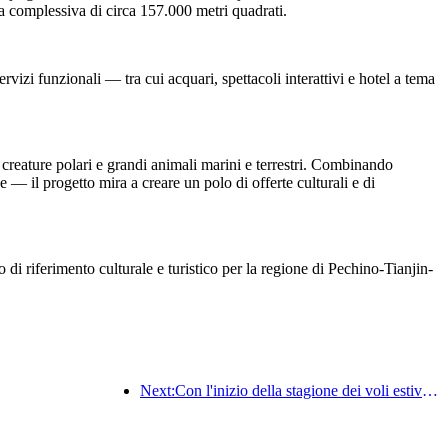
complessiva di circa 157.000 metri quadrati.
izi funzionali — tra cui acquari, spettacoli interattivi e hotel a tema
 creature polari e grandi animali marini e terrestri. Combinando
 — il progetto mira a creare un polo di offerte culturali e di
di riferimento culturale e turistico per la regione di Pechino-Tianjin-
Next:Con l'inizio della stagione dei voli estivi e autunnali, 41 nuove destinazioni sono state aggiunte ai tre aeroporti dell'isola di Hainan.