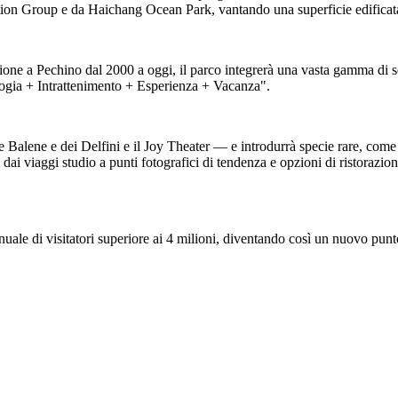
on Group e da Haichang Ocean Park, vantando una superficie edificata 
ne a Pechino dal 2000 a oggi, il parco integrerà una vasta gamma di serv
ogia + Intrattenimento + Esperienza + Vacanza".
e Balene e dei Delfini e il Joy Theater — e introdurrà specie rare, come
i viaggi studio a punti fotografici di tendenza e opzioni di ristorazione
uale di visitatori superiore ai 4 milioni, diventando così un nuovo punto 