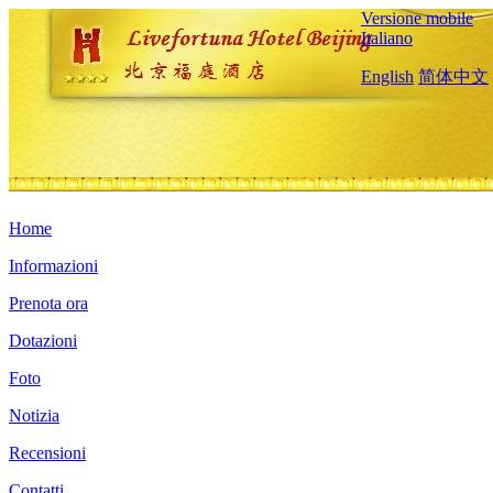
Versione mobile
Italiano
English
简体中文
Home
Informazioni
Prenota ora
Dotazioni
Foto
Notizia
Recensioni
Contatti