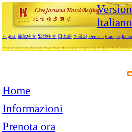
Version
Italiano
English
简体中文
繁體中文
日本語
한국어
Deutsch
Français
Itali
Home
Informazioni
Prenota ora