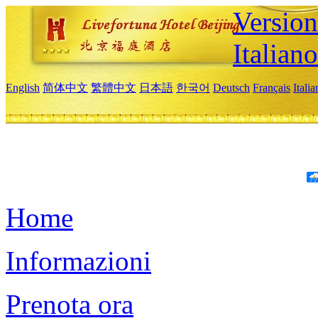
Version
Italiano
English
简体中文
繁體中文
日本語
한국어
Deutsch
Français
Itali
Home
Informazioni
Prenota ora