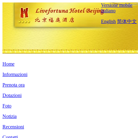
Versione mobile
Italiano
English
简体中文
Home
Informazioni
Prenota ora
Dotazioni
Foto
Notizia
Recensioni
Contatti