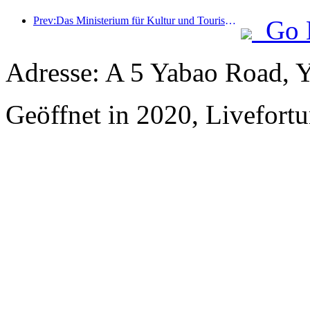
Prev:Das Ministerium für Kultur und Tourismus berichtete, dass im Jahr 2025 16.994 Sehenswürdigkeiten der Kategorie A 7,51 Milliarden Besucher empfangen und Tourismuseinnahmen in Höhe von 554,49 Milliarden Yuan generiert haben.
Go 
Adresse: A 5 Yabao Road, 
Geöffnet in 2020, Livefortu