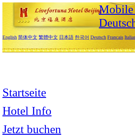
Mobile 
Deutsc
English
简体中文
繁體中文
日本語
한국어
Deutsch
Français
Itali
Startseite
Hotel Info
Jetzt buchen