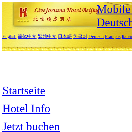
Mobile 
Deutsc
English
简体中文
繁體中文
日本語
한국어
Deutsch
Français
Itali
Startseite
Hotel Info
Jetzt buchen