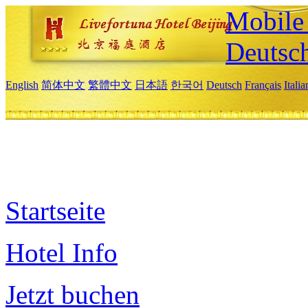
Mobile 
Deutsc
English
简体中文
繁體中文
日本語
한국어
Deutsch
Français
Itali
Startseite
Hotel Info
Jetzt buchen