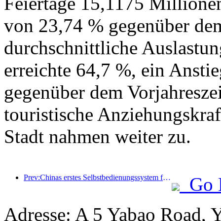
Feiertage 15,1175 Millione
von 23,74 % gegenüber dem 
durchschnittliche Auslastu
erreichte 64,7 %, ein Ansti
gegenüber dem Vorjahreszei
touristische Anziehungskr
Stadt nahmen weiter zu.
Prev:Chinas erstes Selbstbedienungssystem für Kultur und Tourismus für ausländische Touristen in Shanghai eröffnet
Go 
Adresse: A 5 Yabao Road, 