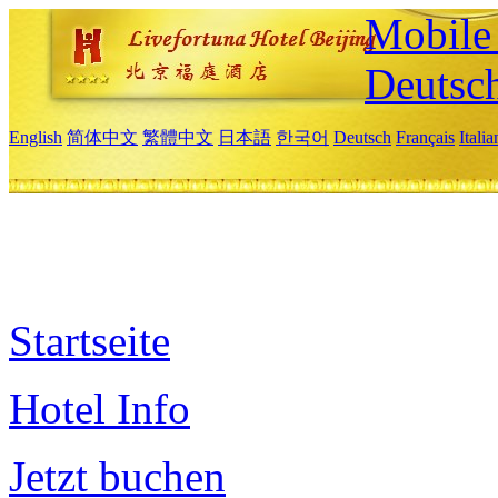
Mobile 
Deutsc
English
简体中文
繁體中文
日本語
한국어
Deutsch
Français
Itali
Startseite
Hotel Info
Jetzt buchen