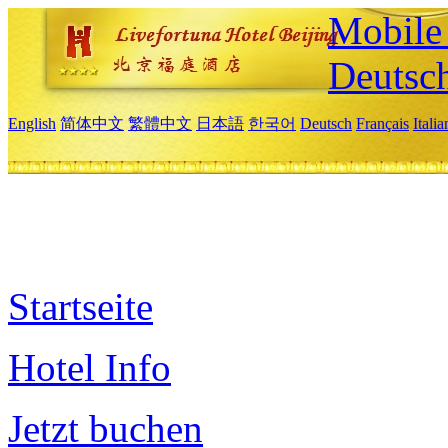
Mobile 
Deutsc
English
简体中文
繁體中文
日本語
한국어
Deutsch
Français
Itali
Startseite
Hotel Info
Jetzt buchen