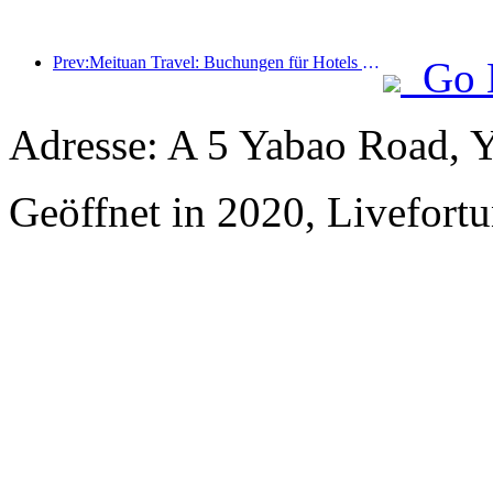
Prev:Meituan Travel: Buchungen für Hotels mit hohen Sternen in Landkreisen während des Drachenbootfestes sind heiß, wobei Familien mit Kindern die Hauptkraft sind
Go 
Adresse: A 5 Yabao Road, 
Geöffnet in 2020, Livefortu